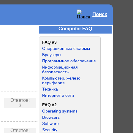
Поиск
Computer FAQ
FAQ #3
Операционные системы
Браузеры
Программное обеспечение
Информационная
безопасность
Компьютер, железо,
периферия
Техника
Интернет и сети
Ответов:
FAQ #2
3
Operating systems
Browsers
Software
Security
Ответов: