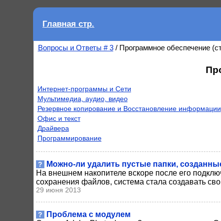
Главная стр.
Вопросы и Ответы # 3
/ Программное обеспечение (с
Пр
Интернет-программы и Сети
Мультимедиа, аудио, видео
Резервное копирование и Восстановление информации
Офис и текст
Драйвера
Программирование
Можно-ли удалить пустые папки, созданны
?
На внешнем накопителе вскоре после его подклю
сохранения файлов, система стала создавать свои
29 июня 2013
Проблема с модулем
?