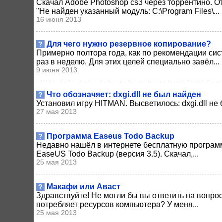
Скачал Adobe Photoshop cs3 через торрентино. О
"Не найден указанный модуль: C:\Program Files\...
16 июня 2013
Для чего нужно резервное копирование?
?
Примерно полтора года, как по рекомендации сис
раз в неделю. Для этих целей специально завёл...
9 июня 2013
Что обозначяет: dxgi.dll не был найден
?
Установил игру HITMAN. Высветилось: dxgi.dll не б
27 мая 2013
Программа Easeus Todo Backup
?
Недавно нашёл в интернете бесплатную программ
EaseUS Todo Backup (версия 3.5). Скачал,...
25 мая 2013
Макафи или Аваст
?
Здравствуйте! Не могли бы вы ответить на вопрос:
потребляет ресурсов компьютера? У меня...
25 мая 2013