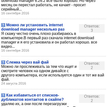
download manager 6.26.2 все было хорошо. Но через
месяц он перестал работать, не качает - просит
серийный...
16 сентября 2016
Можно ли установить internet
?
Ответов:
download manager несколько раз
3
Я скажу честно очень плохо разбираюсь в
компьютере.В первый раз скачала internet download
manager и я его установила и он работал хорошо. все
видео...
16 сентября 2016
Слежка через вай фай
?
Ответов:
Можно ли прослеживать за тем что ищет и
2
смотрите человек на одном дивайсе с
другого компьютера, если используется один и тот же вай
фай.
24 августа 2016
Как избавиться от списков-
?
Ответов:
дубликатов контактов в скайпе?
2
удаляю их, а они после перезагрузки