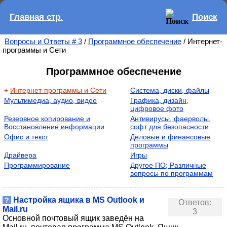
Главная стр.
Поиск
Вопросы и Ответы # 3
/
Программное обеспечение
/ Интернет-
программы и Сети
Программное обеспечение
+
Интернет-программы и Сети
Система, диски, файлы
Мультимедиа, аудио, видео
Графика, дизайн,
цифровое фото
Резервное копирование и
Антивирусы, фаерволы,
Восстановление информации
софт для безопасности
Офис и текст
Деловые и финансовые
программы
Драйвера
Игры
Программирование
Другое ПО; Различные
вопросы по программам
Настройка ящика в MS Outlook и
?
Ответов:
Mail.ru
3
Основной почтовый ящик заведён на