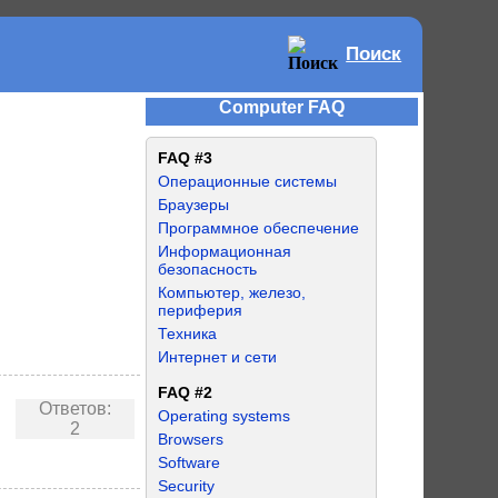
Поиск
Computer FAQ
FAQ #3
Операционные системы
Браузеры
Программное обеспечение
Информационная
безопасность
Компьютер, железо,
периферия
Техника
Интернет и сети
FAQ #2
Ответов:
Operating systems
2
Browsers
Software
Security