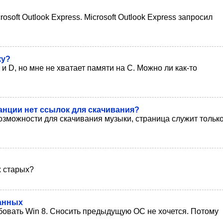
oft Outlook Express. Microsoft Outlook Express запросил
ку?
и D, но мне не хватает памяти на С. Можно ли как-то
танции нет ссылок для скачивания?
озможности для скачивания музыки, страница служит тольк
х старых?
данных
обовать Win 8. Сносить предыдущую ОС не хочется. Потому