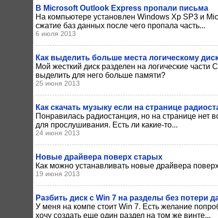
В Microsoft Outlook Express пропали письма
На компьютере установлен Windows Xp SP3 и Micros
сжатие баз данных после чего пропала часть...
6 июля 2013
Как выделить больше места логическому дис
Мой жесткий диск разделен на логические части С 
выделить для него больше памяти?
25 июня 2013
Как скачать музыку если на странице радиос
Понравилась радиостанция, но на странице нет в
для прослушивания. Есть ли какие-то...
24 июня 2013
Новые драйвера поверх старых
Как можно устанавливать новые драйвера повер
19 июня 2013
Разбить диск с Win 7 на разделы без потери 
У меня на компе стоит Win 7. Есть желание попр
хочу создать еще один раздел на том же винте...