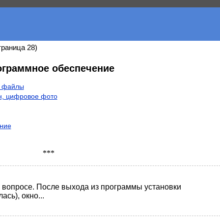
траница 28)
ограммное обеспечение
, файлы
н, цифровое фото
ние
***
 вопросе. После выхода из программы установки
сь), окно...