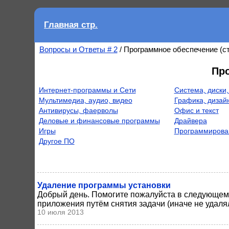
Главная стр.
Вопросы и Ответы # 2
/ Программное обеспечение (с
Пр
Интернет-программы и Сети
Система, диски
Мультимедиа, аудио, видео
Графика, дизай
Антивирусы, фаерволы
Офис и текст
Деловые и финансовые программы
Драйвера
Игры
Программирова
Другое ПО
Удаление программы установки
Добрый день. Помогите пожалуйста в следующем
приложения путём снятия задачи (иначе не удаляла
10 июля 2013