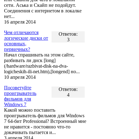
сети. Аська и Скайп не подойдут.
Соединения с интернетом в локалке
нет...
16 апреля 2014
Чем отличаются
Ответов:
логические диски от
3
основных,
первичных?
Начал спрашивать на этом сайте,
разбивать ли диск [long]
(/hardware/razbivat-disk-na-dva-
logicheskih-ili-net.htm),[longend] но...
10 апреля 2014
Посоветуйте
Ответов:
проигрыватель
4
фильмов для
Windows 7
Какой можно поставить
проигрыватель фильмов для Windows
7 64-бит Professional? Встроенный мне
не нравится - постоянно что-то
докачивать пытается и...
3 апреля 2014