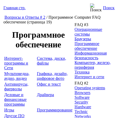
Главная стр.
Поиск
Вопросы и Ответы # 2
/ Программное
Computer FAQ
обеспечение (страница 19)
FAQ #3
Операционные
Программное
системы
Браузеры
обеспечение
Программное
обеспечение
Информационная
безопасность
Интернет-
Система, диски,
Компьютер, железо,
программы и
файлы
периферия
Сети
Техника
Мультимедиа,
Графика, дизайн,
Интернет и сети
аудио, видео
цифровое фото
FAQ #2
Антивирусы,
Офис и текст
Operating systems
фаерволы
Browsers
Деловые и
Драйвера
Software
финансовые
Security
программы
Hardware
Игры
Программирование
Technic
Другое ПО
Networks