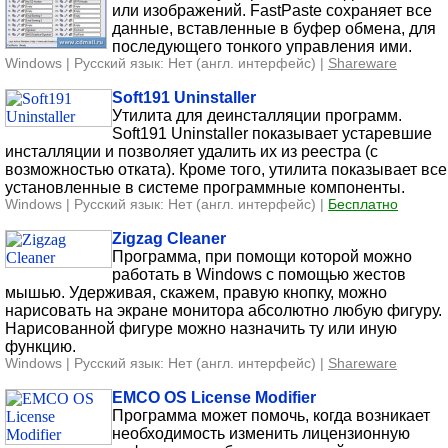
или изображений. FastPaste сохраняет все
данные, вставленные в буфер обмена, для
последующего тонкого управления ими.
Windows | Русский язык: Нет (англ. интерфейс) |
Shareware
Soft191 Uninstaller
Утилита для деинсталляции программ.
Soft191 Uninstaller показывает устаревшие
инсталляции и позволяет удалить их из реестра (с
возможностью отката). Кроме того, утилита показывает все
установленные в системе программные компоненты.
Windows | Русский язык: Нет (англ. интерфейс) |
Бесплатно
Zigzag Cleaner
Программа, при помощи которой можно
работать в Windows с помощью жестов
мышью. Удерживая, скажем, правую кнопку, можно
нарисовать на экране монитора абсолютно любую фигуру.
Нарисованной фигуре можно назначить ту или иную
функцию.
Windows | Русский язык: Нет (англ. интерфейс) |
Shareware
EMCO OS License Modifier
Программа может помочь, когда возникает
необходимость изменить лицензионную