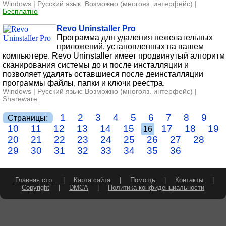
Windows | Русский язык: Возможно (многояз. интерфейс) |
Бесплатно
Revo Uninstaller Pro
Программа для удаления нежелательных
приложений, установленных на вашем
компьютере. Revo Uninstaller имеет продвинутый алгоритм
сканирования системы до и после инсталляции и
позволяет удалять оставшиеся после деинсталляции
программы файлы, папки и ключи реестра.
Windows | Русский язык: Возможно (многояз. интерфейс) |
Shareware
1
2
3
4
5
6
7
8
9
Страницы:
10
11
12
13
14
15
17
18
19
16
20
21
22
23
24
25
26
27
28
29
30
31
32
33
34
35
36
Главная стр.
|
Карта сайта
|
Помощь
|
Контакты
|
Copyright
|
DMCA
|
Политика конфиденциальности