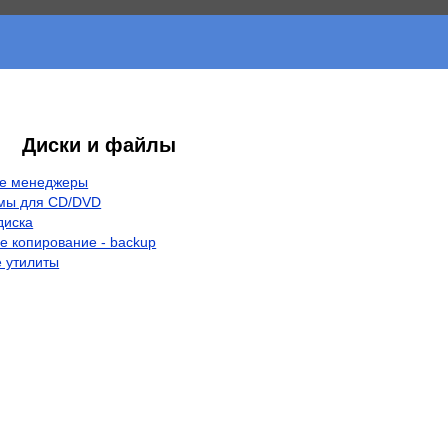
Диски и файлы
е менеджеры
мы для CD/DVD
диска
е копирование - backup
 утилиты