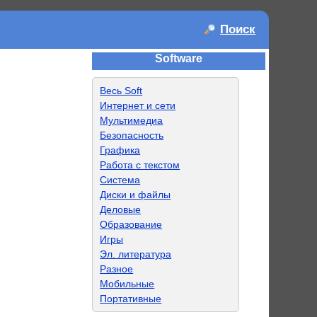
Поиск
Software
Весь Soft
Интернет и сети
Мультимедиа
Безопасность
Графика
Работа с текстом
Система
Диски и файлы
Деловые
Образование
Игры
Эл. литература
Разное
Мобильные
Портативные