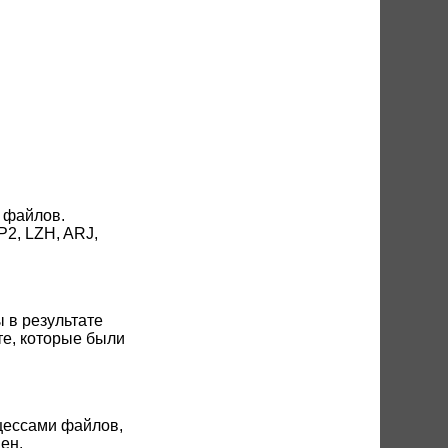
 файлов.
P2, LZH, ARJ,
 в результате
те, которые были
цессами файлов,
ен.