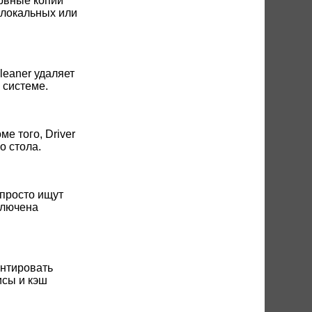
ервные копии
 локальных или
leaner удаляет
 системе.
е того, Driver
о стола.
 просто ищут
ключена
ентировать
исы и кэш