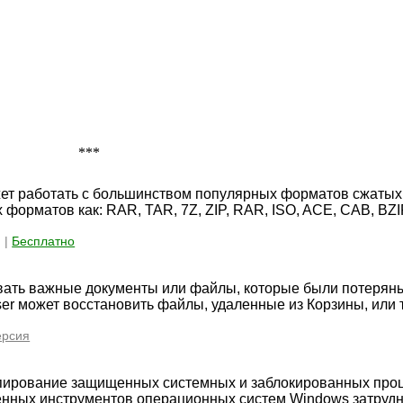
***
жет работать с большинством популярных форматов сжатых
 форматов как: RAR, TAR, 7Z, ZIP, RAR, ISO, ACE, CAB, BZI
 |
Бесплатно
ать важные документы или файлы, которые были потеряны
er может восстановить файлы, удаленные из Корзины, или 
ерсия
пирование защищенных системных и заблокированных про
енных инструментов операционных систем Windows затрудн