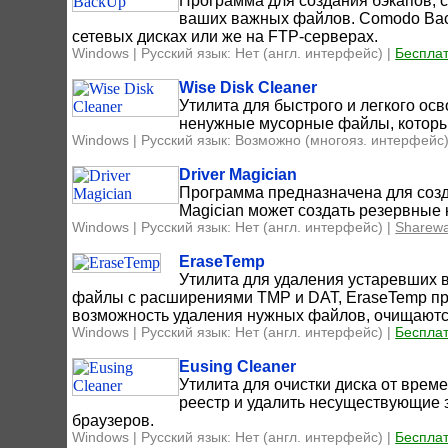
Программа для создания бэкапов, 
ваших важных файлов. Comodo Back
сетевых дисках или же на FTP-серверах.
Windows | Русский язык: Нет (англ. интерфейс) |
Беспла
Wise Disk Cleaner
Утилита для быстрого и легкого ос
ненужные мусорные файлы, которы
Windows | Русский язык: Возможно (многояз. интерфейс)
Driver Magician
Программа предназначена для созда
Magician может создать резервные 
Windows | Русский язык: Нет (англ. интерфейс) |
Sharew
EraseTemp
Утилита для удаления устаревших 
файлы с расширениями TMP и DAT, EraseTemp про
возможность удаления нужных файлов, очищаютс
Windows | Русский язык: Нет (англ. интерфейс) |
Беспла
Eusing Cleaner
Утилита для очистки диска от вре
реестр и удалить несуществующие з
браузеров.
Windows | Русский язык: Нет (англ. интерфейс) |
Беспла