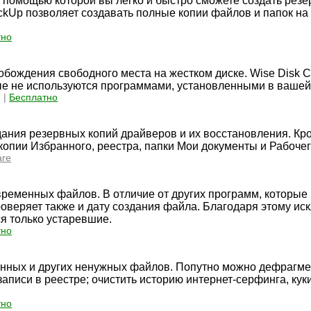
с помощью которой вы легко и быстро сможете создать рез
Up позволяет создавать полные копии файлов и папок на
тно
вобождения свободного места на жестком диске. Wise Disk C
е не используются программами, установленными в вашей
 |
Бесплатно
ния резервных копий драйверов и их восстановления. Кром
копии Избранного, реестра, папки Мои документы и Рабочег
are
временных файлов. В отличие от других программ, которые
веряет также и дату создания файла. Благодаря этому ис
я только устаревшие.
тно
менных и других ненужных файлов. Попутно можно дефрагм
аписи в реестре; очистить историю интернет-серфинга, кук
тно