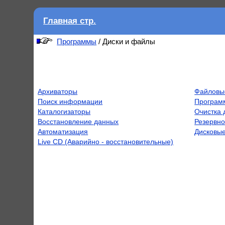
Главная стр.
Программы
/ Диски и файлы
Архиваторы
Файловы
Поиск информации
Програм
Каталогизаторы
Очистка 
Восстановление данных
Резервно
Автоматизация
Дисковые
Live CD (Аварийно - восстановительные)