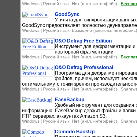
Windows | Русский язык: Нет (англ. интерфейс) |
Беспла
GoodSync
Утилита для синхронизации данных
GoodSync предоставляет полностью двунаправлен
Windows | Русский язык: Возможно (многояз. интерфейс)
O&O Defrag Free Edition
Инструмент для дефрагментации и 
повторной фрагментации.
Windows | Русский язык: Нет (англ. интерфейс) |
Беспла
O&O Defrag Professional
Программа для дефрагментировани
файлов, причем, использует неско
оптимальному, с точки зрения производительнос
Windows | Русский язык: Нет (англ. интерфейс) |
Sharew
EaseBackup
Удобный инструмент для создания 
информацию. EaseBackup держит файлы и папки в
FTP серверах, аккаунтах Amazon S3.
Windows | Русский язык: Нет (англ. интерфейс) |
Sharew
Comodo BackUp