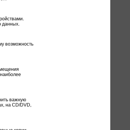
ройствами.
ю данных.
му возможность
змещения
 наиболее
нить важную
ах, на CD/DVD,