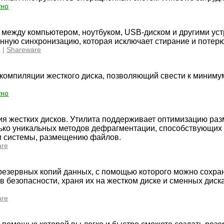
тно
 между компьютером, ноутбуком, USB-диском и другими уст
ную синхронизацию, которая исключает стирание и потер
 |
Shareware
компиляции жесткого диска, позволяющий свести к миниму
тно
я жестких дисков. Утилита поддерживает оптимизацию ра
лько уникальных методов дефрагментации, способствующих
ти системы, размещению файлов.
are
резервных копий данных, с помощью которого можно сохра
 безопасности, храня их на жестком диске и сменных диск
are