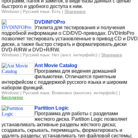
программ, папок и заметок, в виде базы данных с целью
быстрого и удобного доступа к ним.
Windows | Русский язык: Есть |
Shareware
DVDINFOPro
Утилита для тестирования и получения
подробной информации о CD/DVD-приводах. DVDInfoPro
позволяет тестировать установленные в привод CD и DVD
диски, а также быстро стирать и форматировать диски
DVD-R/RW и DVD+R/RW.
Windows | Русский язык: Нет (англ. интерфейс) |
Shareware
Ant Movie Catalog
Программа для ведения домашней
фильмотеки. Отличается приятным
интерфейсом с поддержкой русского языка и широким
набором функций.
Windows | Русский язык: Возможно (многояз. интерфейс) |
Бесплатно
Partition Logic
Программа для работы с разделами
жесткого диска. Partition Logic позволяет
устанавливать активные разделы жёсткого диска;
создавать, скрывать, перемещать, форматировать и
удалять разделы; устанавливать тип файловой системы;