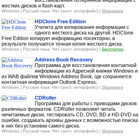
восстановления потерянной информации с
жестких дисков и flash-карт.
Windows | Русский язык: Нет (англ. интерфейс) |
Shareware
HDClone Free Edition
Утилита для копирования информации с
одного жесткого диска на другой. HDClone
Free Edition копирует информацию посекторно, в
результате получается точная копия жесткого диска.
Windows | Русский язык: Нет (англ. интерфейс) |
Бесплатно
Address Book Recovery
Программа для восстановления контактной
информации из Адресной книжки Windows и
из WAB файлов Windows Address Book, где сохраняется
контактная информация Outlook Express.
Windows | Русский язык: Нет (англ. интерфейс) |
Shareware
CDRoller
Программа для работы с приводами дисков
различных форматов. CDRoller позволяет читать
нечитаемые диски, тестировать CD, DVD, BD и HD-DVD на
ошибки, создавать архивы данных с возможностью поиска
в них без установки самого диска.
Windows | Русский язык: Нет (англ. интерфейс) |
Shareware