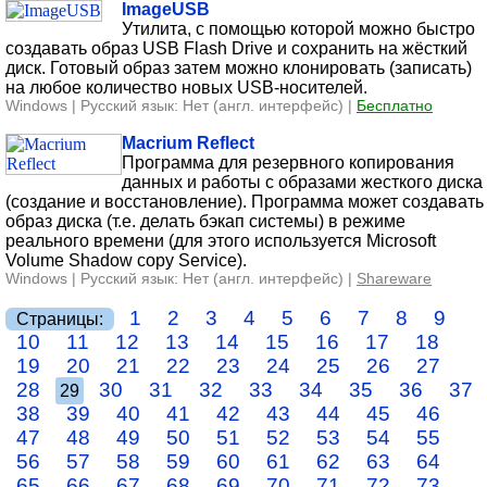
ImageUSB
Утилита, с помощью которой можно быстро
создавать образ USB Flash Drive и сохранить на жёсткий
диск. Готовый образ затем можно клонировать (записать)
на любое количество новых USB-носителей.
Windows | Русский язык: Нет (англ. интерфейс) |
Бесплатно
Macrium Reflect
Программа для резервного копирования
данных и работы с образами жесткого диска
(создание и восстановление). Программа может создавать
образ диска (т.е. делать бэкап системы) в режиме
реального времени (для этого используется Microsoft
Volume Shadow copy Service).
Windows | Русский язык: Нет (англ. интерфейс) |
Shareware
1
2
3
4
5
6
7
8
9
Страницы:
10
11
12
13
14
15
16
17
18
19
20
21
22
23
24
25
26
27
28
30
31
32
33
34
35
36
37
29
38
39
40
41
42
43
44
45
46
47
48
49
50
51
52
53
54
55
56
57
58
59
60
61
62
63
64
65
66
67
68
69
70
71
72
73