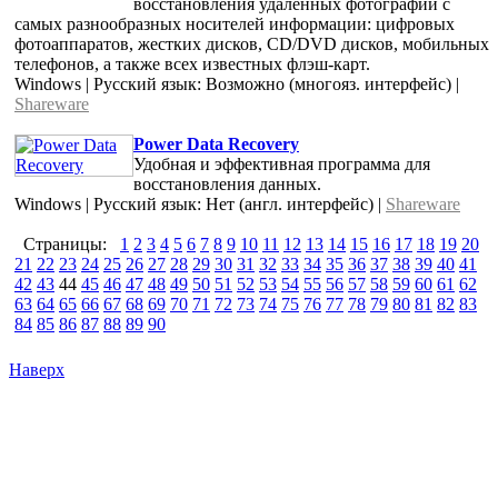
восстановления удалённых фотографий с
самых разнообразных носителей информации: цифровых
фотоаппаратов, жестких дисков, CD/DVD дисков, мобильных
телефонов, а также всех известных флэш-карт.
Windows | Русский язык: Возможно (многояз. интерфейс) |
Shareware
Power Data Recovery
Удобная и эффективная программа для
восстановления данных.
Windows | Русский язык: Нет (англ. интерфейс) |
Shareware
Страницы:
1
2
3
4
5
6
7
8
9
10
11
12
13
14
15
16
17
18
19
20
21
22
23
24
25
26
27
28
29
30
31
32
33
34
35
36
37
38
39
40
41
42
43
44
45
46
47
48
49
50
51
52
53
54
55
56
57
58
59
60
61
62
63
64
65
66
67
68
69
70
71
72
73
74
75
76
77
78
79
80
81
82
83
84
85
86
87
88
89
90
Наверх