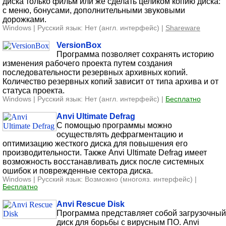
диска только фильм или же сделать целиком копию диска:
с меню, бонусами, дополнительными звуковыми
дорожками.
Windows | Русский язык: Нет (англ. интерфейс) |
Shareware
VersionBox
Программа позволяет сохранять историю
изменения рабочего проекта путем создания
последовательности резервных архивных копий.
Количество резервных копий зависит от типа архива и от
статуса проекта.
Windows | Русский язык: Нет (англ. интерфейс) |
Бесплатно
Anvi Ultimate Defrag
С помощью программы можно
осуществлять дефрагментацию и
оптимизацию жесткого диска для повышения его
производительности. Также Anvi Ultimate Defrag имеет
возможность восстанавливать диск после системных
ошибок и поврежденные сектора диска.
Windows | Русский язык: Возможно (многояз. интерфейс) |
Бесплатно
Anvi Rescue Disk
Программа представляет собой загрузочный
диск для борьбы с вирусным ПО. Anvi