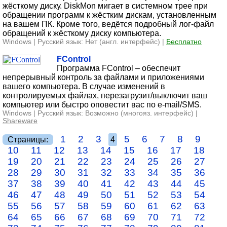
жёсткому диску. DiskMon мигает в системном трее при
обращении программ к жёстким дискам, установленным
на вашем ПК. Кроме того, ведётся подробный лог-файл
обращений к жёсткому диску компьютера.
Windows | Русский язык: Нет (англ. интерфейс) |
Бесплатно
FControl
Программа FControl – обеспечит
непрерывный контроль за файлами и приложениями
вашего компьютера. В случае изменений в
контролируемых файлах, перезагрузит/выключит ваш
компьютер или быстро оповестит вас по e-mail/SMS.
Windows | Русский язык: Возможно (многояз. интерфейс) |
Shareware
1
2
3
5
6
7
8
9
Страницы:
4
10
11
12
13
14
15
16
17
18
19
20
21
22
23
24
25
26
27
28
29
30
31
32
33
34
35
36
37
38
39
40
41
42
43
44
45
46
47
48
49
50
51
52
53
54
55
56
57
58
59
60
61
62
63
64
65
66
67
68
69
70
71
72