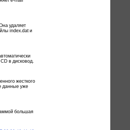
няет e-mail
Она удаляет
лы index.dat и
 автоматически
CD в дисковод.
енного жесткого
ие данные уже
раммой большая