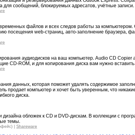
ронизации и резервирования данных Outlook Express. Сохра
а для сообщений, блокируемых адресатов, учётные записи.
are
временных файлов и всех следов работы за компьютером. 
рию посещения web-страниц, авто-заполнение браузера, фай
are
пирования аудиодисков на ваш компьютер. Audio CD Copier
ие CD-ROM, и для копирования диска вам нужно вставить 
are
ния данных, которая поможет удалять содержимое заполн
тель продает компьютер и хочет быть уверенным, что никак
ибкого диска.
и дизайна обложек к CD и DVD-дискам. В коллекции с прог
бые темы.
рфейс) |
Shareware