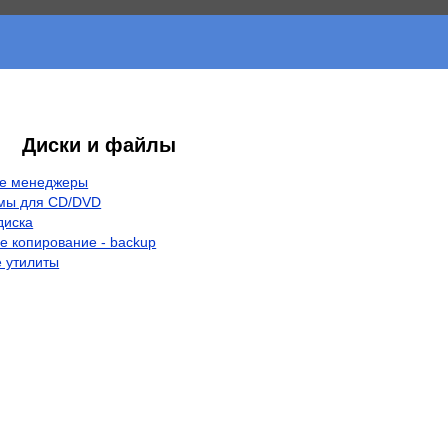
Диски и файлы
е менеджеры
мы для CD/DVD
диска
е копирование - backup
 утилиты