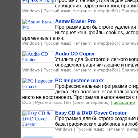
Простая и лёгкая утилита для синх
сообщения, адресную книгу, правил
Windows | Русский язык: Нет (англ. интерфейс) |
Sharew
Asmw Eraser Pro
Программа для быстрого удаления 
интернет-кеш, файлы cookies, исто
временные папки.
Windows | Русский язык: Нет (англ. интерфейс) |
Sharew
Audio CD Copier
Утилита для быстрого и легкого ко
определяет ваши читающие и пишущ
Windows | Русский язык: Нет (англ. интерфейс) |
Sharew
PC Inspector e-maxx
Профессиональная программа стира
диска. Это полезно, если пользова
никто не восстановит. Программа выполняется с г
DOS | Русский язык: Нет (англ. интерфейс) |
Бесплатно
Easy CD & DVD Cover Creator
Программа для быстрого создания 
база графических шаблонов на лю
Windows | Русский язык: Нет (англ. инте