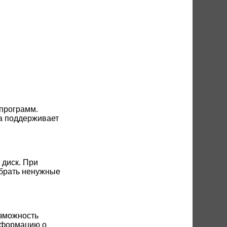
 программ.
ма поддерживает
диск. При
убрать ненужные
озможность
информацию о