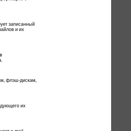
рует записанный
файлов и их
 в
a.
ам, флэш-дискам,
едующего их