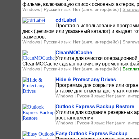
фильме, включающую список основных актеров, р
Windows | Русский язык: Нет (англ. интерфейс) |
Sharew
cdrLabel
Простая в использовании программ
диск (целиком или указанный каталог) и выдает г
размеров.
Windows | Русский язык: Нет (англ. интерфейс) |
Sharew
CleanMOCache
Утилита для очистки операционной с
CleanMOCache сделан на очистку временных файло
Windows | Русский язык: Нет (англ. интерфейс) |
Беспла
Hide & Protect any Drives
Программа для сокрытия или огран
а также для отмены доступа к логи
Windows | Русский язык: Нет (англ. инте
Outlook Express Backup Restore
Утилита для создания резервных ар
восстановления.
Windows | Русский язык: Нет (англ. инте
Easy Outlook Express Backup