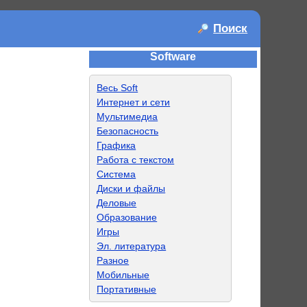
Поиск
Software
Весь Soft
Интернет и сети
Мультимедиа
Безопасность
Графика
Работа с текстом
Система
Диски и файлы
Деловые
Образование
Игры
Эл. литература
Разное
Мобильные
Портативные