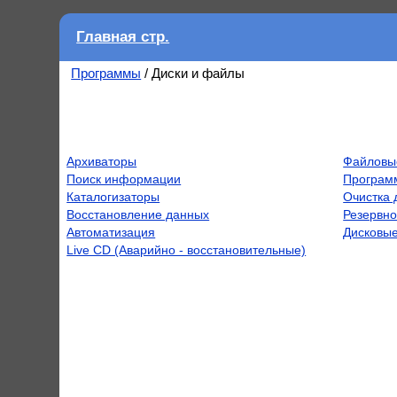
Главная стр.
Программы
/ Диски и файлы
Архиваторы
Файловы
Поиск информации
Програм
Каталогизаторы
Очистка 
Восстановление данных
Резервно
Автоматизация
Дисковые
Live CD (Аварийно - восстановительные)