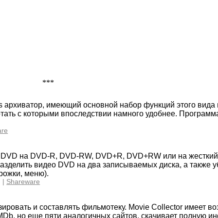
***
 архиватор, имеющий основной набор функций этого вида
ботать с которыми впоследствии намного удобнее. Програм
are
 DVD на DVD-R, DVD-RW, DVD+R, DVD+RW или на жесткий 
разделить видео DVD на два записываемых диска, а также 
рожки, меню).
 |
Shareware
ровать и составлять фильмотеку. Movie Collector имеет в
IMDb, но еще пяти аналогичных сайтов, скачивает полную 