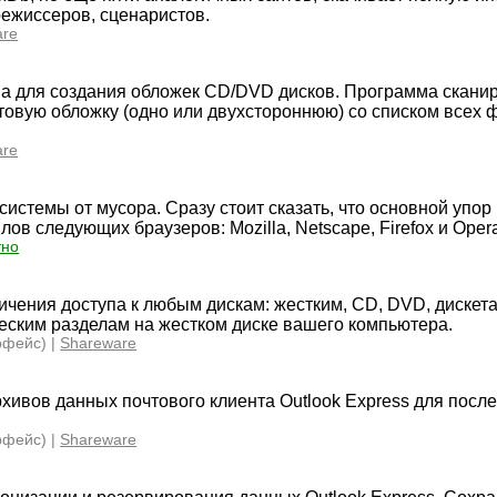
ежиссеров, сценаристов.
are
а для создания обложек CD/DVD дисков. Программа скани
отовую обложку (одно или двухстороннюю) со списком всех 
are
истемы от мусора. Сразу стоит сказать, что основной упор
в следующих браузеров: Mozilla, Netscape, Firefox и Oper
тно
ичения доступа к любым дискам: жестким, CD, DVD, дискет
ческим разделам на жестком диске вашего компьютера.
рфейс) |
Shareware
хивов данных почтового клиента Outlook Express для посл
рфейс) |
Shareware