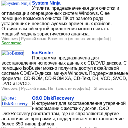
System Ninja
Утилита, предназначенная для очистки и
оптимизации операционных систем Windows. С ее
помощью возможна очистка ПК от разного рода
устаревших и неиспользуемых временных файлов.
Отличительной чертой приложения можно считать
мощный модуль эвристического анализа.
Windows | Русский язык: Возможно (многояз. интерфейс) |
Бесплатно
IsoBuster
Программа предназначена для
восстановления испорченных данных с CD/DVD дисков. С
помощью IsoBuster можно получить доступ к файловой
системе CD/DVD-диска, минуя Windows. Поддерживаемые
форматы: CD-ROM, CD-ROM XA, CD-Text, D-i, VCD, SVCD,
DVD и DVCD.
Windows | Русский язык: Нет (англ. интерфейс) |
Shareware
O&O DiskRecovery
Инструмент для восстановления утерянной
информации с жестких дисков. O&O
DiskRecovery работает там, где не справляются другие
аналогичные программы, поддерживает восстановление
более 350 типов файлов.