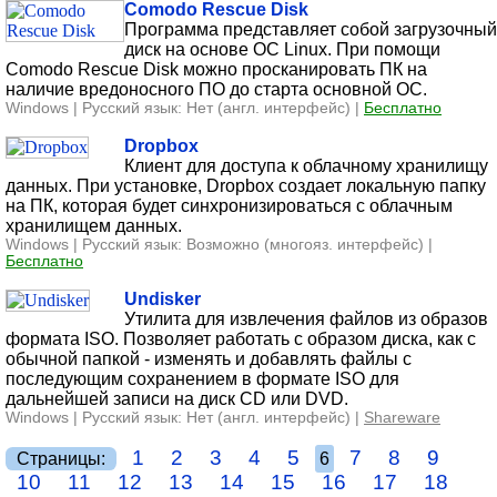
Comodo Rescue Disk
Программа представляет собой загрузочный
диск на основе ОС Linux. При помощи
Comodo Rescue Disk можно просканировать ПК на
наличие вредоносного ПО до старта основной ОС.
Windows | Русский язык: Нет (англ. интерфейс) |
Бесплатно
Dropbox
Клиент для доступа к облачному хранилищу
данных. При установке, Dropbox создает локальную папку
на ПК, которая будет синхронизироваться с облачным
хранилищем данных.
Windows | Русский язык: Возможно (многояз. интерфейс) |
Бесплатно
Undisker
Утилита для извлечения файлов из образов
формата ISO. Позволяет работать с образом диска, как с
обычной папкой - изменять и добавлять файлы с
последующим сохранением в формате ISO для
дальнейшей записи на диск CD или DVD.
Windows | Русский язык: Нет (англ. интерфейс) |
Shareware
1
2
3
4
5
7
8
9
Страницы:
6
10
11
12
13
14
15
16
17
18