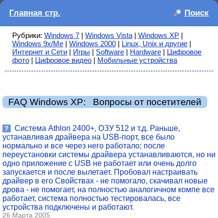
Главная стр.
Поиск
Рубрики:
Windows 7
|
Windows Vista
|
Windows XP
|
Windows 9x/Me
|
Windows 2000
|
Linux, Unix и другие
|
Интернет и Сети
|
Игры
|
Software
|
Hardware
|
Цифровое
фото
|
Цифровое видео
|
Мобильные устройства
FAQ Windows XP: Вопросы от посетителей
Система Athlon 2400+, ОЗУ 512 и т.д. Раньше,
?
устанавливая драйвера на USB-порт, все было
нормально и все через него работало; после
переустановки системы драйвера устанавливаются, но ни
одно приложение с USB не работает или очень долго
запускается и после вылетает. Пробовал настраивать
драйвер в его Свойствах - не помогало, скачивал новые
дрова - не помогает, на полностью аналогичном компе все
работает, система полностью тестировалась, все
устройства подключены и работают.
26 Марта 2005