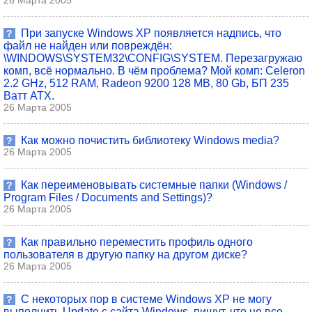
26 Марта 2005
При запуске Windows XP появляется надпись, что
?
файл не найден или повреждён:
\WINDOWS\SYSTEM32\CONFIG\SYSTEM. Перезагружаю
комп, всё нормально. В чём проблема? Мой комп: Celeron
2.2 GHz, 512 RAM, Radeon 9200 128 MB, 80 Gb, БП 235
Ватт ATX.
26 Марта 2005
Как можно почистить библиотеку Windows media?
?
26 Марта 2005
Как переименовывать системные папки (Windows /
?
Program Files / Documents and Settings)?
26 Марта 2005
Как правильно переместить профиль одного
?
пользователя в другую папку на другом диске?
26 Марта 2005
С некоторых пор в системе Windows XP не могу
?
выполнить Update с сайта Windows, пишут, что не все