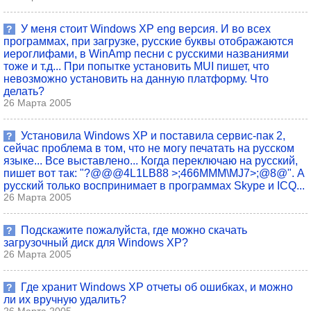
У меня стоит Windows XP eng версия. И во всех
?
программах, при загрузке, русские буквы отображаются
иероглифами, в WinAmp песни с русскими названиями
тоже и т.д... При попытке установить MUI пишет, что
невозможно установить на данную платформу. Что
делать?
26 Марта 2005
Установила Windows XP и поставила сервис-пак 2,
?
сейчас проблема в том, что не могу печатать на русском
языке... Все выставлено... Когда переключаю на русский,
пишет вот так: "?@@@4L1LB88 >;466MMM\MJ7>;@8@". А
русский только воспринимает в программах Skype и ICQ...
26 Марта 2005
Подскажите пожалуйста, где можно скачать
?
загрузочный диск для Windows XP?
26 Марта 2005
Где хранит Windows XP отчеты об ошибках, и можно
?
ли их вручную удалить?