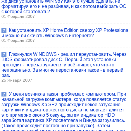
же диск установить WIN 98? Как это лучше сделать, не
форматируя его и не разбивая, и как потом выбирать ОС
с которой стартовать?
01 Февраля 2007
Как установить XP Home Edition сверху XP Professional
?
и можно ли скачать Windows в интернете?
01 Февраля 2007
Глюкнулся WINDOWS - решил переустановить. Через
?
BIOS-форматировал диск С. Первый этап установки
проходит - перезагружается и всё -пишет, что что-то
неправильно. За многие перестановки такое - в первый
раз.
25 Января 2007
У меня возникла такая проблема с компьютером. При
?
начальной загрузке компьютера, когда появляется статус
загрузки Windows Xp SP2 происходит некое затухание
картинки и индикатор жесткого диска не моргает, длится
это примерно около 5 секунд, затем индикатор HDD
заработал картинка ХР посветлела и Винда загрузилась.
(Такое происходит постоянно при запуске). Затем
произошел такой момент, что компьютер загрузился, при