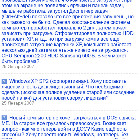
этом на экране не появились ярлыки и панель задач,
мышь не работала, запустил Диспетчер задач
(Ctrl+Alt+del) показало что все приложения запущены, но
как такового не было. Сделал восстановление системы,
компьютер проработал нормально 2 дня, затем начал
зависать при загрузке. Отформатировал полностью HDD
установил ХР, и т.д., но при загрузке компа все еще
происходит затухание картинки ХР, компьютер работает
несколько дней затем опять же ничего не загружается.
CPU Sempron 2200 HDD Samsung 60GB. В чем может
быть проблема?
25 Января 2007
Windows ХP SP2 (корпоративная). Хочу поставить
?
лицензию, есть диск лицензионный. Что необходимо
сделать (исключая полное удаление старой или создание
новой папки) для установки сверху лицензии?
25 Января 2007
Новый компьютер не хочет загружаться в DOS с диска
?
МЕ. На старом всё грузилось превосходно. Возникает
вопрос - как мне теперь войти в ДОС? Какие ещё есть
способы? Хочу перестановить Windows, но теперь без