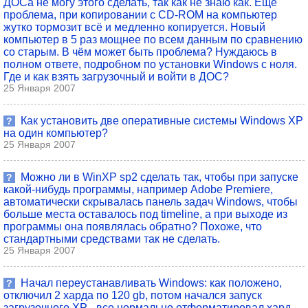
ДОСа не могу этого сделать, так как не знаю как. Ещё
проблема, при копировании с CD-ROM на компьютер
жутко тормозит всё и медленно копируется. Новый
компьютер в 5 раз мощнее по всем данным по сравнению
со старым. В чём может быть проблема? Нуждаюсь в
полном ответе, подробном по установки Windows с ноля.
Где и как взять загрузочный и войти в ДОС?
25 Января 2007
Как установить две оперативные системы Windows XP
?
на один компьютер?
25 Января 2007
Можно ли в WinXP sp2 сделать так, чтобы при запуске
?
какой-нибудь программы, например Adobe Premiere,
автоматически скрывалась панель задач Windows, чтобы
больше места оставалось под timeline, а при выходе из
программы она появлялась обратно? Похоже, что
стандартными средствами так не сделать.
25 Января 2007
Начал переустанавливать Windows: как положено,
?
отключил 2 харда по 120 gb, потом начался запуск
загрузочного XP - все нормально отформатировал хард,