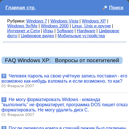
Главная стр.
Поиск
Рубрики:
Windows 7
|
Windows Vista
|
Windows XP
|
Windows 9x/Me
|
Windows 2000
|
Linux, Unix и другие
|
Интернет и Сети
|
Игры
|
Software
|
Hardware
|
Цифровое
фото
|
Цифровое видео
|
Мобильные устройства
FAQ Windows XP: Вопросы от посетителей
Человек пароль на свою учётную запись поставил - его
?
возможно как-нибудь взломать и если возможно, то как?
01 Февраля 2007
Не могу форматировать Widows - команда
?
"выполнить" не форматирует, программа DOS пишет отказ
форматировать. Не могу удалить диск C.
01 Февраля 2007
После перевода компа в спящий режим был отключен
?