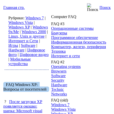
Главная стр.
Поиск
Computer FAQ
Рубрики:
Windows 7
|
Windows Vista
|
FAQ #3
Windows XP
|
Windows
Операционные системы
9x/Me
|
Windows 2000
|
Браузеры
Linux, Unix и другие
|
Программное обеспечение
Интернет и Сети
|
Информационная безопасность
Игры
|
Software
|
Компьютер, железо, периферия
Hardware
|
Цифровое
Техника
фото
|
Цифровое видео
Интернет и сети
|
Мобильные
FAQ #2
устройства
Operating systems
Browsers
Software
Security
FAQ Windows XP:
Hardware
Вопросы от посетителей
Technic
Networks
FAQ (old)
?
После загрузки ХР
Windows 7
появляется окошко:
Windows Vista
шапка: Microsoft visual
Windows XP