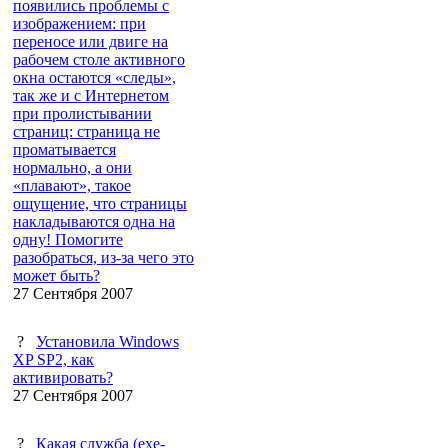
появились проблемы с
изображением: при
переносе или двиге на
рабочем столе активного
окна остаются «следы»,
так же и с Интернетом
при пролистывании
страниц: страница не
проматывается
нормально, а они
«плавают», такое
ощущение, что страницы
накладываются одна на
одну! Помогите
разобраться, из-за чего это
может быть?
27 Сентября 2007
?
Установила Windows
XP SP2, как
активировать?
27 Сентября 2007
?
Какая служба (exe-