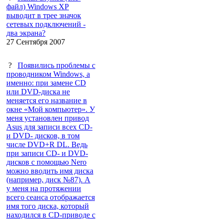
файл) Windows XP
выводит в трее значок
сетевых подключений -
два экрана?
27 Сентября 2007
?
Появились проблемы с
проводником Windows, а
именно: при замене CD
или DVD-диска не
меняется его название в
окне «Мой компьютер». У
меня установлен привод
Asus для записи всех CD-
и DVD- дисков, в том
числе DVD+R DL. Ведь
при записи CD- и DVD-
дисков с помощью Nero
можно вводить имя диска
(например, диск №87). А
у меня на протяжении
всего сеанса отображается
имя того диска, который
находился в CD-приводе с