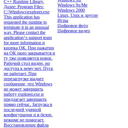
C++ Runtime Library.
Windows 9x/Me
Далее: Program Files:
Windows 2000
C:\Windows\explorer.exe
Linux, Unix и другие
This application has
Игры
requested the runtime to
Цифровое фото
terminate it in an unusual
Цифровое видео
way. Please contact the
application^s support team
for more information и
кнопка ОК. При нажатии
на ОК окно закрывается и
ту тже появляется новое.
Рабочий стол виден, но
доступа к нему нет. Пуск
не работает. При
перезагрузке выдает
сообщение, что Windows
не может завершить
работу explorer.exe и
предлагает завершить
прямо сейчас. Загрузка в
последней удачной
конфигурации и в безоп.
режиме не помогает.
Восстановление файла