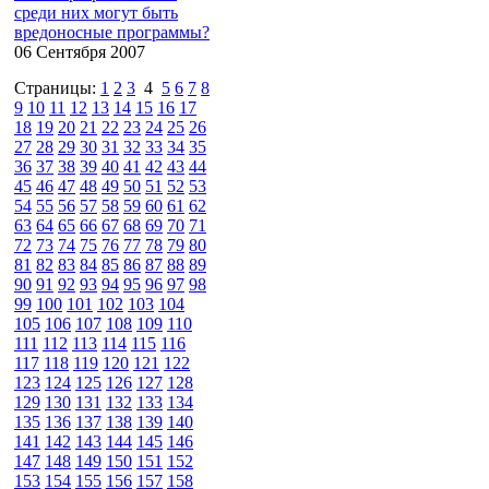
среди них могут быть
вредоносные программы?
06 Сентября 2007
Страницы:
1
2
3
4
5
6
7
8
9
10
11
12
13
14
15
16
17
18
19
20
21
22
23
24
25
26
27
28
29
30
31
32
33
34
35
36
37
38
39
40
41
42
43
44
45
46
47
48
49
50
51
52
53
54
55
56
57
58
59
60
61
62
63
64
65
66
67
68
69
70
71
72
73
74
75
76
77
78
79
80
81
82
83
84
85
86
87
88
89
90
91
92
93
94
95
96
97
98
99
100
101
102
103
104
105
106
107
108
109
110
111
112
113
114
115
116
117
118
119
120
121
122
123
124
125
126
127
128
129
130
131
132
133
134
135
136
137
138
139
140
141
142
143
144
145
146
147
148
149
150
151
152
153
154
155
156
157
158