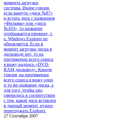
момента загрузки
системы. Иначе говоря,
если вынуть «диск №87»
и встать диск с названием
«Фильмы» или «диск
№103», то название
отображается прежнее, т.
е. Windows Explorer не
обновляется. Если в
момент загрузки диска в
дисководе нет, то на
протяжении всего сеанса
я вижу надпись «DVD-
RAM дисковод». Короче
говоря, на протяжении
всего сеанса я вижу одно
и то же название диска, а
для того, чтобы оно
сменилось в соответствии
с тем, какой диск вставлен
в данный момент, нужно
перегружать Explorer.
27 Сентября 2007