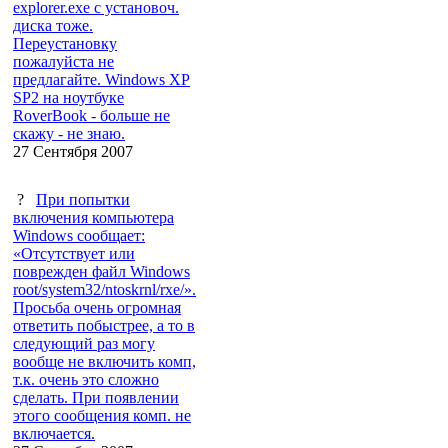
explorer.exe с установоч.
диска тоже.
Переустановку
пожалуйста не
предлагайте. Windows XP
SP2 на ноутбуке
RoverBook - больше не
скажу - не знаю.
27 Сентября 2007
?
При попытки
включения компьютера
Windows сообщает:
«Отсутствует или
поврежден файл Windows
root/system32/ntoskrnl/rxe/».
Просьба очень огромная
ответить побыстрее, а то в
следующий раз могу
вообще не включить комп,
т.к. очень это сложно
сделать. При появлении
этого сообщения комп. не
включается.