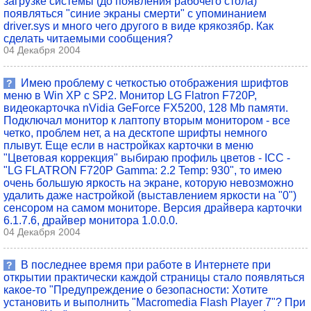
загрузке системы (до появления рабочего стола)
появляться "синие экраны смерти" с упоминанием
driver.sys и много чего другого в виде крякозябр. Как
сделать читаемыми сообщения?
04 Декабря 2004
Имею проблему с четкостью отображения шрифтов
?
меню в Win XP с SP2. Монитор LG Flatron F720P,
видеокарточка nVidia GeForce FX5200, 128 Mb памяти.
Подключал монитор к лаптопу вторым монитором - все
четко, проблем нет, а на десктопе шрифты немного
плывут. Еще если в настройках карточки в меню
"Цветовая коррекция" выбираю профиль цветов - ICC -
"LG FLATRON F720P Gamma: 2.2 Temp: 930", то имею
очень большую яркость на экране, которую невозможно
удалить даже настройкой (выставлением яркости на "0")
сенсором на самом мониторе. Версия драйвера карточки
6.1.7.6, драйвер монитора 1.0.0.0.
04 Декабря 2004
В последнее время при работе в Интернете при
?
открытии практически каждой страницы стало появляться
какое-то "Предупреждение о безопасности: Хотите
установить и выполнить "Macromedia Flash Player 7"? При