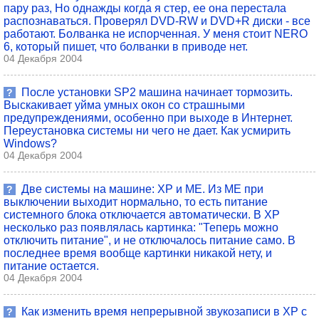
пару раз, Но однажды когда я стер, ее она перестала
распознаваться. Проверял DVD-RW и DVD+R диски - все
работают. Болванка не испорченная. У меня стоит NERO
6, который пишет, что болванки в приводе нет.
04 Декабря 2004
После установки SP2 машина начинает тормозить.
?
Выскакивает уйма умных окон со страшными
предупреждениями, особенно при выходе в Интернет.
Переустановка системы ни чего не дает. Как усмирить
Windows?
04 Декабря 2004
Две системы на машине: ХР и ME. Из ME при
?
выключении выходит нормально, то есть питание
системного блока отключается автоматически. В ХР
несколько раз появлялась картинка: "Теперь можно
отключить питание", и не отключалось питание само. В
последнее время вообще картинки никакой нету, и
питание остается.
04 Декабря 2004
Как изменить время непрерывной звукозаписи в XP с
?