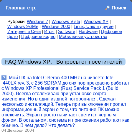
Главная стр.
Поиск
Рубрики:
Windows 7
|
Windows Vista
|
Windows XP
|
Windows 9x/Me
|
Windows 2000
|
Linux, Unix и другие
|
Интернет и Сети
|
Игры
|
Software
|
Hardware
|
Цифровое
фото
|
Цифровое видео
|
Мобильные устройства
FAQ Windows XP: Вопросы от посетителей
Мой ПК на Intel Celeron 400 MHz на чипсете Intel
?
i440LX rev. 3, с 256 SDRAM до сих пор прекрасно работал
с Windows XP Professional (Rus) Service Pack 1 (Build
2600). Всегда отслеживаю при установке софта
изменения. Но в один из дней поторопился. Сделал
несколько инсталляций. Теперь при выключении пропал
информационный экран о том, что питание ПК можно
отключить. Экран просто начинает светится черным
фоном. В остальном, система и приложения работают как
обычно. В чем дело? Что делать?
04 Декабря 2004