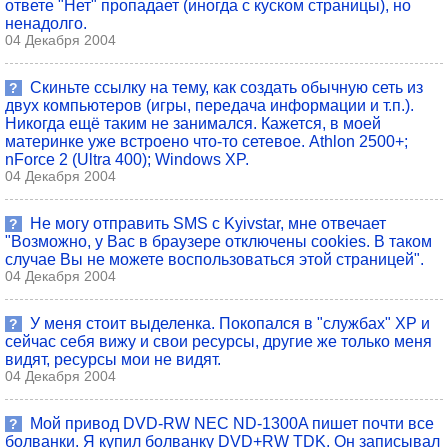
ответе "Нет" пропадает (иногда с куском страницы), но
ненадолго.
04 Декабря 2004
Скиньте ссылку на тему, как создать обычную сеть из
?
двух компьютеров (игры, передача информации и т.п.).
Никогда ещё таким не занимался. Кажется, в моей
материнке уже встроено что-то сетевое. Athlon 2500+;
nForce 2 (Ultra 400); Windows XP.
04 Декабря 2004
Не могу отправить SMS с Kyivstar, мне отвечает
?
"Возможно, у Вас в браузере отключены cookies. В таком
случае Вы не можете воспользоваться этой страницей".
04 Декабря 2004
У меня стоит выделенка. Покопался в "службах" XP и
?
сейчас себя вижу и свои ресурсы, другие же только меня
видят, ресурсы мои не видят.
04 Декабря 2004
Мой привод DVD-RW NEC ND-1300A пишет почти все
?
болванки. Я купил болванку DVD+RW TDK. Он записывал