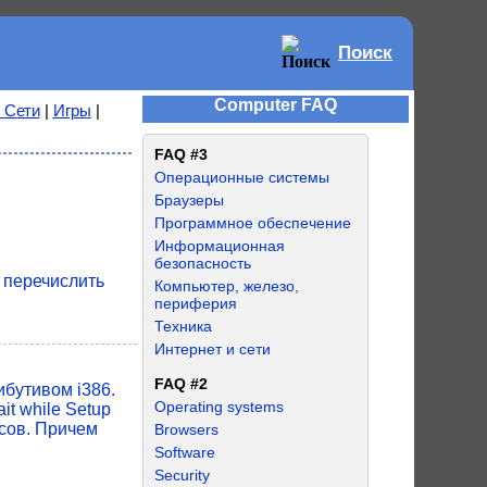
Поиск
Computer FAQ
 Сети
|
Игры
|
FAQ #3
Операционные системы
Браузеры
Программное обеспечение
Информационная
безопасность
 перечислить
Компьютер, железо,
периферия
Техника
Интернет и сети
FAQ #2
ибутивом i386.
Operating systems
it while Setup
часов. Причем
Browsers
Software
Security