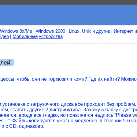
Windows 9x/Me
|
Windows 2000
|
Linux, Unix и другие
|
Интернет и
идео
|
Мобильные устройства
елей
цессы, чтобы они не тормозили комп? Где их найти? Можно
установке с загрузочного диска все проходит без проблем,
м, ставить другие 2 дистрибутива. Захожу в папку с дистр
ается, вроде все гладко, но появляется надпись “Please wa
ng files…”. Файлы копируются ужасно медленно, в течении 5-6 
 и с CD, одинаково.