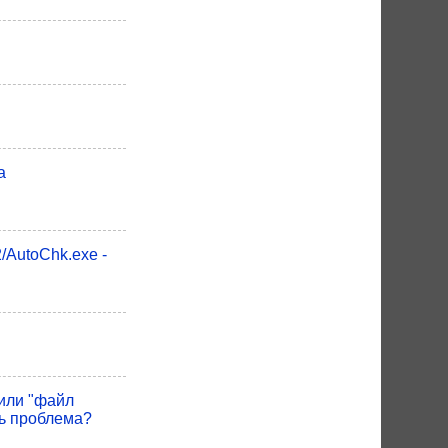
а
/AutoChk.exe -
 или "файл
ть проблема?