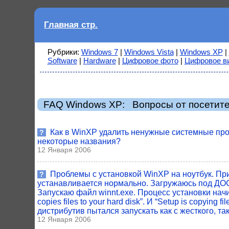
Главная стр.
Рубрики:
Windows 7
|
Windows Vista
|
Windows XP
|
Software
|
Hardware
|
Цифровое фото
|
Цифровое в
FAQ Windows XP: Вопросы от посетит
Как в WinXP удалить ненужные системные про
?
некоторые названия?
12 Января 2006
Проблемы с установкой WinXP на ноутбук. При 
?
устанавливается нормально. Загружаюсь под ДОСо
Запускаю файл winnt.exe. Процесс установки начин
copies files to your hard disk”. И “Setup is copyi
дистрибутив пытался запускать как с жесткого, так
12 Января 2006