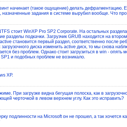
 винт начинает (такое ощущение) делать дефрагментацию. Е
), назначенные задания в системе вырубил вообще. Что пр
TFS стоит WinXP Pro SP2 Corporate. На остальных разделах
ие разделы подкачки. Загрузчик GRUB находится на втором 
 active становится первый раздел, соответственно после реб
 загрузочного диска изменить active диск, то мы снова набл
тся без проблем. Однако стоит загрузиться в win - опять м
P SP1 и подобных проблем не возникало.
ws ХР.
име. При загрузке видна бегущая полоска, как в загрузочн
ающей черточкой в левом верхнем углу. Как это исправить?
рку подлинности на Мicrosoft он не прошел, а так хочется к
?