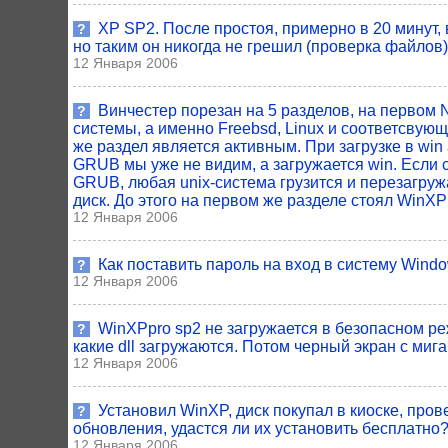
XP SP2. После простоя, примерно в 20 минут,
?
но таким он никогда не грешил (проверка файлов
12 Января 2006
Винчестер порезан на 5 разделов, на первом N
?
системы, а именно Freebsd, Linux и соответсвующ
же раздел является активным. При загрузке в win
GRUB мы уже не видим, а загружается win. Если с
GRUB, любая unix-система грузится и перезагружае
диск. До этого на первом же разделе стоял WinX
12 Января 2006
Как поставить пароль на вход в систему Windo
?
12 Января 2006
WinXPpro sp2 не загружается в безопасном реж
?
какие dll загружаются. Потом черный экран с миг
12 Января 2006
Установил WinXP, диск покупал в киоске, прове
?
обновления, удастся ли их установить бесплатно
12 Января 2006