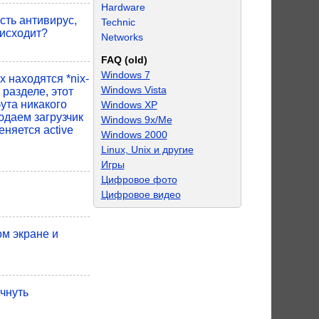
Hardware
сть антивирус,
Technic
оисходит?
Networks
FAQ (old)
Windows 7
 находятся *nix-
Windows Vista
разделе, этот
ута никакого
Windows XP
юдаем загрузчик
Windows 9x/Me
еняется active
Windows 2000
Linux, Unix и другие
Игры
Цифровое фото
Цифровое видео
ом экране и
ачнуть