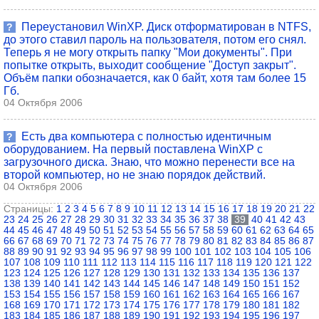
Переустановил WinXP. Диск отформатирован в NTFS,
?
до этого ставил пароль на пользователя, потом его снял.
Теперь я не могу открыть папку "Мои документы". При
попытке открыть, выходит сообщение "Доступ закрыт".
Объём папки обозначается, как 0 байт, хотя там более 15
Гб.
04 Октября 2006
Есть два компьютера с полностью идентичным
?
оборудованием. На первый поставлена WinXP с
загрузочного диска. Знаю, что можно перенести все на
второй компьютер, но не знаю порядок действий.
04 Октября 2006
Страницы:
1
2
3
4
5
6
7
8
9
10
11
12
13
14
15
16
17
18
19
20
21
22
23
24
25
26
27
28
29
30
31
32
33
34
35
36
37
38
39
40
41
42
43
44
45
46
47
48
49
50
51
52
53
54
55
56
57
58
59
60
61
62
63
64
65
66
67
68
69
70
71
72
73
74
75
76
77
78
79
80
81
82
83
84
85
86
87
88
89
90
91
92
93
94
95
96
97
98
99
100
101
102
103
104
105
106
107
108
109
110
111
112
113
114
115
116
117
118
119
120
121
122
123
124
125
126
127
128
129
130
131
132
133
134
135
136
137
138
139
140
141
142
143
144
145
146
147
148
149
150
151
152
153
154
155
156
157
158
159
160
161
162
163
164
165
166
167
168
169
170
171
172
173
174
175
176
177
178
179
180
181
182
183
184
185
186
187
188
189
190
191
192
193
194
195
196
197