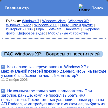
Главная стр.
Поиск
Рубрики:
Windows 7
|
Windows Vista
|
Windows XP
|
Windows 9x/Me
|
Windows 2000
|
Linux, Unix и другие
|
Интернет и Сети
|
Игры
|
Software
|
Hardware
|
Цифровое
фото
|
Цифровое видео
|
Мобильные устройства
FAQ Windows XP: Вопросы от посетителей
Как полностью переустановить Windows XP с
?
максимальной потерей прежних данных, чтобы на выходе
у меня был абсолютно чистый компьютер?
11 Октября 2006
На компьютере только один пользователь. При
?
загрузке, раньше, комп не просил выбрать имя
пользователя. После того, как установил новые дрова на
ATI Radeon, комп требует ввести имя (точнее, выбрать из