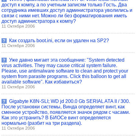
доступ к компу, а по учетным записям только Гость. Два
сотрудника имевших доступ администратора уволились и
связи с ними нет. Можно ли без форматирования иметь
доступ администратора к компу?
11 Октября 2006
Как создать boot.ini, если он удален на SP2?
?
11 Октября 2006
Уже давно мигает эта сообщение: "System detected
?
virus activities. They may cause critical system failure.
Please, use antimalware software to clean and protect your
system from parasite programs. Click this balloon to get all
available software". Как избавиться?
11 Октября 2006
Gigabyte K8N-SLI; WD jd 200.0 Gb SERIAL ATA II / 300.
?
После установки системы, Винда определяет винт, как
сменное устройство, появляется значок рядом с часами.
Как это устранить? В БИОСе винт определяется
нормально (разбит на три раздела).
11 Октября 2006