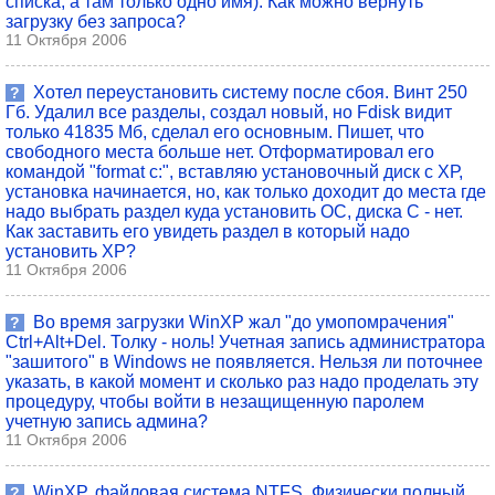
списка, а там только одно имя). Как можно вернуть
загрузку без запроса?
11 Октября 2006
Хотел переустановить систему после сбоя. Винт 250
?
Гб. Удалил все разделы, создал новый, но Fdisk видит
только 41835 Мб, сделал его основным. Пишет, что
свободного места больше нет. Отформатировал его
командой "format с:", вставляю установочный диск с ХР,
установка начинается, но, как только доходит до места где
надо выбрать раздел куда установить ОС, диска С - нет.
Как заставить его увидеть раздел в который надо
установить ХР?
11 Октября 2006
Во время загрузки WinXP жал "до умопомрачения"
?
Ctrl+Alt+Del. Толку - ноль! Учетная запись администратора
"зашитого" в Windows не появляется. Нельзя ли поточнее
указать, в какой момент и сколько раз надо проделать эту
процедуру, чтобы войти в незащищенную паролем
учетную запись админа?
11 Октября 2006
WinXP, файловая система NTFS. Физически полный
?