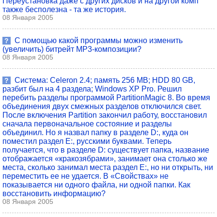
Переустановка даже с других дисков и на другой комп
также бесполезна - та же история.
08 Января 2005
С помощью какой программы можно изменить
?
(увеличить) битрейт MP3-композиции?
08 Января 2005
Система: Celeron 2.4; память 256 MB; HDD 80 GB,
?
разбит был на 4 раздела; Windows XP Pro. Решил
перебить разделы программой PartitionMagiс 8. Во время
объединения двух смежных разделов отключился свет.
После включения Partition закончил работу, восстановил
сначала первоначальное состояние и разделы
объединил. Но я назвал папку в разделе D:, куда он
поместил раздел E:, русскими буквами. Теперь
получается, что в разделе D: существует папка, название
отображается «кракозябрами», занимает она столько же
места, сколько занимал места раздел E:, но ни открыть, ни
переместить ее не удается. В «Свойствах» не
показывается ни одного файла, ни одной папки. Как
восстановить информацию?
08 Января 2005