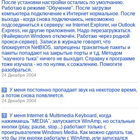
После установки настройки остались по умолчанию.
Работаю в режиме "Обучение". После загрузки
компьютера подключение к Интернет нормальное. После
выхода - когда снова подключаюсь, невозможно
подсоединиться к серверу: ни Internet Explorer, ни Outlook
Express, ни другие приложения. Надо перезагружаться.
(Файерволл Windows отключён. Работаю через родной
прокси-сервер). Записи в журнале говорят, что
блокируется NetBIOS, запрещены транзитные пакеты и
пакеты попадают на закрытые порты и т.д. Методом
"научного тыка" ничего не выходит. Справку к программе
тоже изучала - но по нулям, к сожалению. Помогите
разобраться.
24 Декабря 2004
У меня постоянно пропадает звук на некоторое время,
?
а потом снова появляется.
24 Декабря 2004
У меня Internet & Multimedia Keyboard, когда
?
нажимаешь "MEDIA", запускается WinAmp, но остальные
кнопки (play, pause, stop...) работают только с
проигрывателем Windows Media. Как можно сделать так,
что бы эти кнопки работали с WinAmp, или запускался