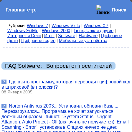
Главная стр.
Поиск
Рубрики:
Windows 7
|
Windows Vista
|
Windows XP
|
Windows 9x/Me
|
Windows 2000
|
Linux, Unix и другие
|
Интернет и Сети
|
Игры
|
Software
|
Hardware
|
Цифровое
фото
|
Цифровое видео
|
Мобильные устройства
FAQ Software: Вопросы от посетителей
Где взять программу, которая переводит цифровой код
?
в штриховой (в полоски)?
08 Января 2005
Norton Antivirus 2003... Установил, обновил базы...
?
Перезагрузился... Программа не хочет запускаться
должным образом - пишет: "System Status - Urgent
Attantion, Auto Protect - Off (включить не получается), Email
Scanning - Error", установка в Опциях ничего не дает.