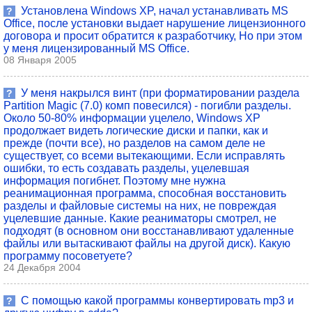
Установлена Windows XP, начал устанавливать MS
?
Office, после установки выдает нарушение лицензионного
договора и просит обратится к разработчику, Но при этом
у меня лицензированный MS Office.
08 Января 2005
У меня накрылся винт (при форматировании раздела
?
Partition Magic (7.0) комп повесился) - погибли разделы.
Около 50-80% информации уцелело, Windows XP
продолжает видеть логические диски и папки, как и
прежде (почти все), но разделов на самом деле не
существует, со всеми вытекающими. Если исправлять
ошибки, то есть создавать разделы, уцелевшая
информация погибнет. Поэтому мне нужна
реанимационная программа, способная восстановить
разделы и файловые системы на них, не повреждая
уцелевшие данные. Какие реаниматоры смотрел, не
подходят (в основном они восстанавливают удаленные
файлы или вытаскивают файлы на другой диск). Какую
программу посоветуете?
24 Декабря 2004
С помощью какой программы конвертировать mp3 и
?