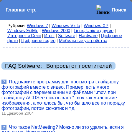
Главная стр.
Поиск
Рубрики:
Windows 7
|
Windows Vista
|
Windows XP
|
Windows 9x/Me
|
Windows 2000
|
Linux, Unix и другие
|
Интернет и Сети
|
Игры
|
Software
|
Hardware
|
Цифровое
фото
|
Цифровое видео
|
Мобильные устройства
FAQ Software: Вопросы от посетителей
Подскажите программу для просмотра слайд-шоу
?
фотографий вместе с видео. Пример: есть много
фотографий с перемешанными файлами *.mov, при
слайд-шоу ACDSee показывает *.mov как маленькие
изображения, а хотелось бы, что бы шло все по порядку,
фотографии, потом сюжетик и т.д.
11 Декабря 2004
Что такое NetMeeting? Можно ли это удалить, если я
?