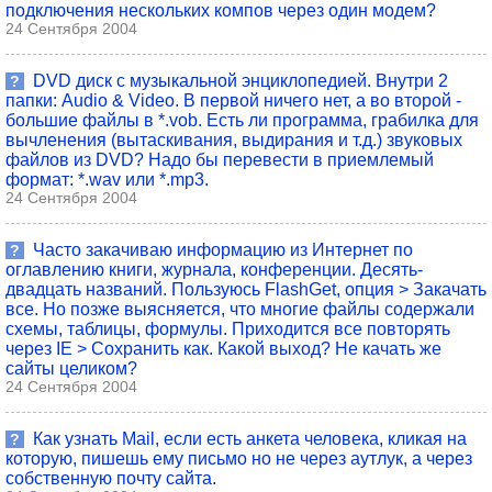
подключения нескольких компов через один модем?
24 Сентября 2004
DVD диск с музыкальной энциклопедией. Внутри 2
?
папки: Audio & Video. В первой ничего нет, а во второй -
большие файлы в *.vob. Есть ли программа, грабилка для
вычленения (вытаскивания, выдирания и т.д.) звуковых
файлов из DVD? Надо бы перевести в приемлемый
формат: *.wav или *.mp3.
24 Сентября 2004
Часто закачиваю информацию из Интернет по
?
оглавлению книги, журнала, конференции. Десять-
двадцать названий. Пользуюсь FlashGet, опция > Закачать
все. Но позже выясняется, что многие файлы содержали
схемы, таблицы, формулы. Приходится все повторять
через IE > Сохранить как. Какой выход? Не качать же
сайты целиком?
24 Сентября 2004
Как узнать Mail, если есть анкета человека, кликая на
?
которую, пишешь ему письмо но не через аутлук, а через
собственную почту сайта.