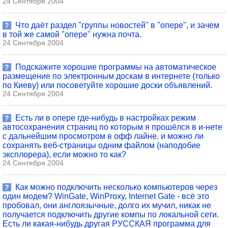
24 Сентября 2004
Что даёт раздел "группы новостей" в "опере", и зачем
?
в той же самой "опере" нужна почта.
24 Сентября 2004
Подскажите хорошие программы на автоматическое
?
размещение по электронным доскам в интернете (только
по Киеву) или посоветуйте хорошие доски объявлений.
24 Сентября 2004
Есть ли в опере где-нибудь в настройках режим
?
автосохранения страниц по которым я прошёлся в и-нете
с дальнейшим просмотром в офф лайне. и можно ли
сохранять веб-страницы одним файлом (наподобие
эксплорера), если можно то как?
24 Сентября 2004
Как можно подключить несколько компьютеров через
?
один модем? WinGate, WinProxy, Internet Gate - всё это
пробовал, они англоязычные, долго их мучил, никак не
получается подключить другие компы по локальной сети.
Есть ли какая-нибудь другая РУССКАЯ программа для