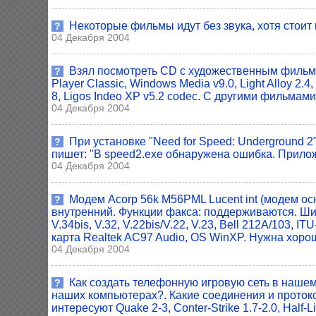
Некоторые фильмы идут без звука, хотя стоит
?
04 Декабря 2004
Взял посмотреть CD с художественным фильмом
?
Player Classic, Windows Media v9.0, Light Alloy 2.
8, Ligos Indeo XP v5.2 codec. С другими фильмам
04 Декабря 2004
При установке "Need for Speed: Underground 2
?
пишет: "В speed2.exe обнаружена ошибка. Прилож
04 Декабря 2004
Модем Acorp 56k M56PML Lucent int (модем осн
?
внутренний. Функции факса: поддерживаются. Шин
V.34bis, V.32, V.22bis/V.22, V.23, Bell 212A/103, IT
карта Realtek AC97 Audio, OS WinXP. Нужна хорош
04 Декабря 2004
Как создать телефонную игровую сеть в нашем
?
наших компьютерах?. Какие соединения и протокол
интересуют Quake 2-3, Conter-Strike 1.7-2.0, Half-L