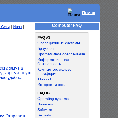
Поиск
Computer FAQ
 Сети
|
Игры
|
FAQ #3
Операционные системы
Браузеры
Программное обеспечение
Информационная
безопасность
кту, жму на
Компьютер, железо,
едь время то уже
периферия
олее удобная
Техника
Интернет и сети
FAQ #2
Operating systems
Browsers
Software
Security
ку. Отправить