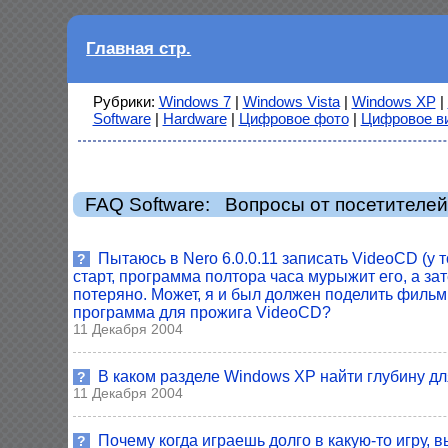
Главная стр.
Рубрики:
Windows 7
|
Windows Vista
|
Windows XP
|
Software
|
Hardware
|
Цифровое фото
|
Цифровое в
FAQ Software: Вопросы от посетителе
Пытаюсь в Nero 6.0.0.11 записать VideoCD (у 
?
старт, программа полтора часа мурыжит его, а за
потеряно. Может, я и был должен поделить фильм
программа для прожига VideoCD?
11 Декабря 2004
В каком разделе Windows XP найти глубину дл
?
11 Декабря 2004
Почему когда играешь долго в какую-то игру, 
?