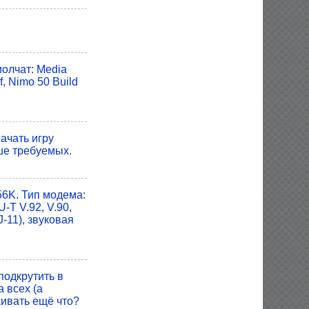
молчат: Media
f, Nimo 50 Build
ачать игру
ше требуемых.
56K. Тип модема:
T V.92, V.90,
J-11), звуковая
подкрутить в
 всех (а
раивать ещё что?