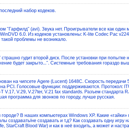
 последний набор кодеков.
 "Гарфилд" (avi). Звука нет. Проигрыватели все как один 
4, WinDVD 6.0. Из кодеков установлены: K-lite Codec Pac v224
и такой проблемы не возникало.
" страшно гудит второй диск. После установки при попытке н
ение будет закрыто...". Системные требования гораздо вы
ован на чипсете Agere (Lucent) 1648C. Скорость передачи 
а PCI. Голосовые функции: поддерживаются. Протокол: ITU-
U-T V.17, V.29, V.27ter, V.21 fax standards. Разъем стандарта R
ая программа для звонков по городу, лучше русская.
 городе? В наших компьютерах Windows ХР. Какие «гайки» 
ы создавать/не создавать и т.д? Как создавать одну игру на
ife, StarCraft Blood War) и как в неё входить, а может и наст