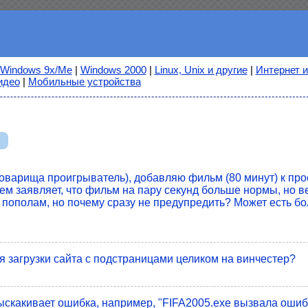
Windows 9x/Me
|
Windows 2000
|
Linux, Unix и другие
|
Интернет и
идео
|
Мобильные устройства
й
товарища проигрыватель), добавляю фильм (80 минут) к прое
тем заявляет, что фильм на пару секунд больше нормы, но в
 пополам, но почему сразу не предупредить? Может есть б
я загрузки сайта с подстраницами целиком на винчестер?
выскакивает ошибка, например, "FIFA2005.exe вызвала ошиб