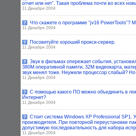
отчет или нет". Такая проблема почти во всех нов
11 Декабря 2004
Что скажете о программе "jv16 PowerTools"? 
?
11 Декабря 2004
Посоветуйте хороший прокси-сервер.
?
11 Декабря 2004
Звук в фильмах опережает события, установил 
?
380M оперативной памяти, 32M видеокарта, матери
звук менял тоже. Неужели процессор слабый? Но
11 Декабря 2004
С помощью какого ПО можно объединить в лока
?
Интернет?
11 Декабря 2004
Стоит система Windows XP Professional SP1. У
?
производителя. При повторной переустановке паке
допустимую последовательность для набора испр
11 Декабря 2004