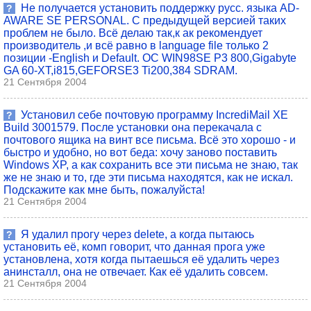
Не получается установить поддержку русс. языка AD-
?
AWARE SE PERSONAL. С предыдущей версией таких
проблем не было. Всё делаю так,к ак рекомендует
производитель ,и всё равно в language file только 2
позиции -English и Default. OC WIN98SE P3 800,Gigabyte
GA 60-XT,i815,GEFORSE3 Ti200,384 SDRAM.
21 Сентября 2004
Установил себе почтовую программу IncrediMail XE
?
Build 3001579. После установки она перекачала с
почтового ящика на винт все письма. Всё это хорошо - и
быстро и удобно, но вот беда: хочу заново поставить
Windows XP, а как сохранить все эти письма не знаю, так
же не знаю и то, где эти письма находятся, как не искал.
Подскажите как мне быть, пожалуйста!
21 Сентября 2004
Я удалил прогу через delete, а когда пытаюсь
?
установить её, комп говорит, что данная прога уже
установлена, хотя когда пытаешься её удалить через
анинсталл, она не отвечает. Как её удалить совсем.
21 Сентября 2004