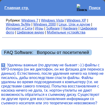
Главная стр.
Поиск
Рубрики:
Windows 7
|
Windows Vista
|
Windows XP
|
Windows 9x/Me
|
Windows 2000
|
Linux, Unix и другие
|
Интернет и Сети
|
Игры
|
Software
|
Hardware
|
Цифровое
фото
|
Цифровое видео
|
Мобильные устройства
FAQ Software: Вопросы от посетителей
Удалены важные (по другому не бывает :-) ) файлы с
?
MP3-плеера (он же диктофон, он же флэшка для переноса
данных). Естественно, после удаления ничего на плеер не
писалось, дабы впоследствии спасти файлы. Файлы
удалены во время подсоединения к компьютеру (т.е. не
средствами самого плеера). Попытка восстановления с
наскока ничего не дала, т.к. нортон-утилиты не дают
возможность обратиться к съемному диску. Существуют
ли другие проги для восстановления информации со
съемного носителя или это теоретически невозможно?