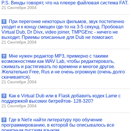
P.S. Винды говорят, что на плеере файловая система FAT.
21 Сентября 2004
При перегонке некоторых фильмов, звук постепенно
?
уходит и к концу смещен где-то на 3-5 секунд. Пробовал
Virtual Dub, Dr Divx, video joiner, TMPGEnc - ничего не
выходит. Приемы описанные для Dub не помогают.
21 Сентября 2004
Мне нужен редактор MP3, примерно с такими
?
возможностями как WAV Lab, чтобы редактировать,
сжимать и растягивать по времени и многое другое.
Желательно Free, Rus и не очень огромную (очень долго
скачивается).
21 Сентября 2004
Как в Virtual Dub или в Flask добавить кодек Lame с
?
поддержкой высоких битрейтов- 128-320?
21 Сентября 2004
Где в Net'e найти литературу про обучение
?
программированию, в которой бы описывалось все
понятным русским языком.