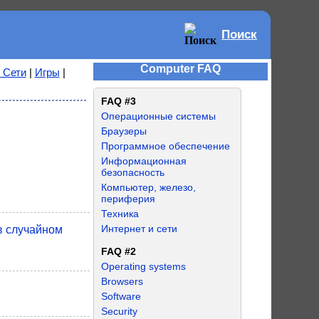
Поиск
Computer FAQ
 Сети
|
Игры
|
FAQ #3
Операционные системы
Браузеры
Программное обеспечение
Информационная
безопасность
Компьютер, железо,
периферия
Техника
Интернет и сети
в случайном
FAQ #2
Operating systems
Browsers
Software
Security