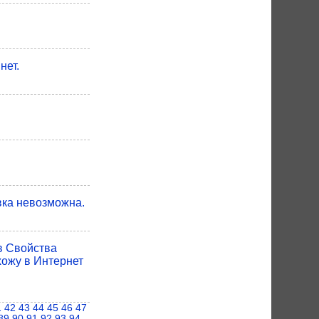
нет.
вка невозможна.
в Свойства
хожу в Интернет
1
42
43
44
45
46
47
89
90
91
92
93
94