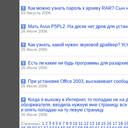
Как можно узнать пароль к архиву RAR? Сын 
?
03 Августа 2006
Мать Asus P5PL2. На диске нет дров для устан
?
26 Июля 2006
Как узнать, какой нужен звуковой драйвер? Уст
?
26 Июля 2006
Есть ли какие ни будь программы для разархи
?
26 Июля 2006
При установке Оffice 2003, выскакивает сооб
?
26 Июля 2006
Когда я выхожу в Интернет, то попадаю не на
?
обозревателя, вводила нужную мне страницу, все
и опять попадаю на ту левую страницу.
26 Июля 2006
Страницы:
1
2
3
4
5
6
7
8
9
10
11
12
13
14
15
16
17
18
1
48
49
50
51
52
53
54
55
56
57
58
59
60
61
62
63
64
65
6