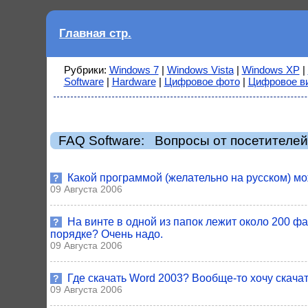
Главная стр.
Рубрики:
Windows 7
|
Windows Vista
|
Windows XP
|
Software
|
Hardware
|
Цифровое фото
|
Цифровое в
FAQ Software: Вопросы от посетителе
Какой программой (желательно на русском) мо
?
09 Августа 2006
На винте в одной из папок лежит около 200 ф
?
порядке? Очень надо.
09 Августа 2006
Где скачать Word 2003? Вообще-то хочу скача
?
09 Августа 2006