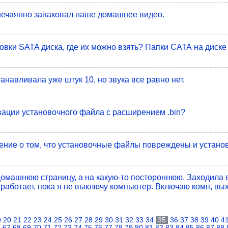
нечаянно запаковал наше домашнее видео.
овки SATA диска, где их можно взять? Папки САТА на диске 
анавливала уже штук 10, но звука все равно нет.
вации установочного файла с расширением .bin?
щение о том, что установочные файлы повреждены и устано
 домашнюю страницу, а на какую-то постороннюю. Заходила 
 работает, пока я не выключу компьютер. Включаю комп, вы
9
20
21
22
23
24
25
26
27
28
29
30
31
32
33
34
35
36
37
38
39
40
4
6
67
68
69
70
71
72
73
74
75
76
77
78
79
80
81
82
83
84
85
86
87
88