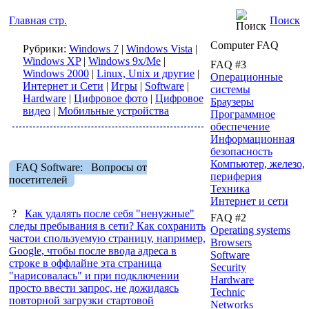
Главная стр.
Поиск
Computer FAQ
Рубрики:
Windows 7
|
Windows Vista
|
Windows XP
|
Windows 9x/Me
|
FAQ #3
Windows 2000
|
Linux, Unix и другие
|
Операционные
Интернет и Сети
|
Игры
|
Software
|
системы
Hardware
|
Цифровое фото
|
Цифровое
Браузеры
видео
|
Мобильные устройства
Программное
обеспечение
Информационная
безопасность
Компьютер, железо,
FAQ Software: Вопросы от
периферия
посетителей
Техника
Интернет и сети
?
Как удалять после себя "ненужные"
FAQ #2
следы пребывания в сети? Как сохранить
Operating systems
частои спользуемую страницу, например,
Browsers
Google, чтобы после ввода адреса в
Software
строке в оффлайне эта страница
Security
"нарисовалась" и при подключении
Hardware
просто ввести запрос, не дожидаясь
Technic
повторной загрузки стартовой
Networks