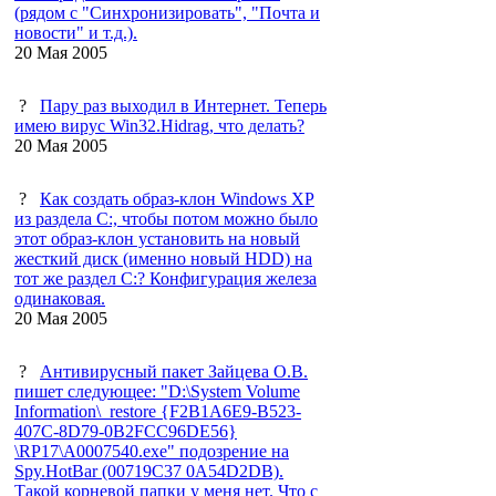
(рядом с "Синхронизировать", "Почта и
новости" и т.д.).
20 Мая 2005
?
Пару раз выходил в Интернет. Теперь
имею вирус Win32.Hidrag, что делать?
20 Мая 2005
?
Как создать образ-клон Windows XP
из раздела C:, чтобы потом можно было
этот образ-клон установить на новый
жесткий диск (именно новый HDD) на
тот же раздел С:? Конфигурация железа
одинаковая.
20 Мая 2005
?
Антивирусный пакет Зайцева О.В.
пишет следующее: "D:\System Volume
Information\_restore {F2B1A6E9-B523-
407C-8D79-0B2FCC96DE56}
\RP17\A0007540.exe" подозрение на
Spy.HotBar (00719C37 0A54D2DB).
Такой корневой папки у меня нет. Что с