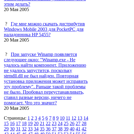
этим делать?
20 Мая 2005
?
Где мне можно скачать дистрибутив
Windows Mobile 2003 для PocketPC для
наладонника HP 5455?
20 Мая 2005
?
При запуске Winamp появляется
следующее окно: "Winamp.exe - Не
удалось найти компонент. Приложению
не удалось запустится, поскольку
strmdll.dll не был найден. Повторная
установка приложения может исправить
эту проблему". Раньше такой проблемы
не было. Пробовал переустанавливать,
ставил разные версии, ничего не
помогает. Что это значит?
20 Мая 2005
Страницы:
1
2
3
4
5
6
7
8
9
10
11
12
13
14
15
16
17
18
19
20
21
22
23
24
25
26
27
28
29
30
31
32
33
34
35
36
37
38
39
40
41
42