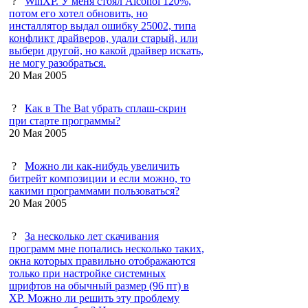
?
WinXP. У меня стоял Alcohol 120%,
потом его хотел обновить, но
инсталлятор выдал ошибку 25002, типа
конфликт драйверов, удали старый, или
выбери другой, но какой драйвер искать,
не могу разобраться.
20 Мая 2005
?
Как в The Bat убрать сплаш-скрин
при старте программы?
20 Мая 2005
?
Можно ли как-нибудь увеличить
битрейт композиции и если можно, то
какими программами пользоваться?
20 Мая 2005
?
За несколько лет скачивания
программ мне попались несколько таких,
окна которых правильно отображаются
только при настройке системных
шрифтов на обычный размер (96 пт) в
ХР. Можно ли решить эту проблему