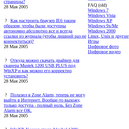
страницы?
FAQ (old)
28 Мая 2005
Windows 7
Windows Vista
?
Как настроить браузер IE6 таким
Windows XP
образом, чтобы были доступны
Windows 9x/Me
автономно абсолютно все и всегда
Windows 2000
ссылки из журнала (чтобы лишний раз не
Linux, Unix и другие
коннектиться)?
Игры
28 Мая 2005
Цифровое фото
Цифровое видео
?
Откуда можно скачать драйвер для
сканера Mustek 1200 USB PLUS под
WinXP и как можно его корректно
установить?
28 Мая 2005
?
Полазил в Zone Alarm, теперь не могу
выйти в Интернет. Вообще-то выхожу,
только доступа - полный ноль. Без Zone
Alarm все ОК.
28 Мая 2005