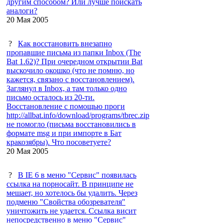
другим способом? Или лучше поискать
аналоги?
20 Мая 2005
?
Как восстановить внезапно
пропавшие письма из папки Inbox (The
Bat 1.62)? При очередном открытии Bat
выскочило окошко (что не помню, но
кажется, связано с восстановлением).
Заглянул в Inbox, а там только одно
письмо осталось из 20-ти.
Восстановление с помощью проги
http://allbat.info/download/programs/tbrec.zip
не помогло (письма восстановились в
формате msg и при импорте в Бат
кракозябры). Что посоветуете?
20 Мая 2005
?
В IE 6 в меню "Сервис" появилась
ссылка на порносайт. В принципе не
мешает, но хотелось бы удалить. Через
подменю "Свойства обозревателя"
уничтожить не удается. Ссылка висит
непосредственно в меню "Сервис"